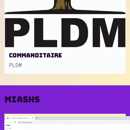
Commanditaire
PLDM
MIASHS