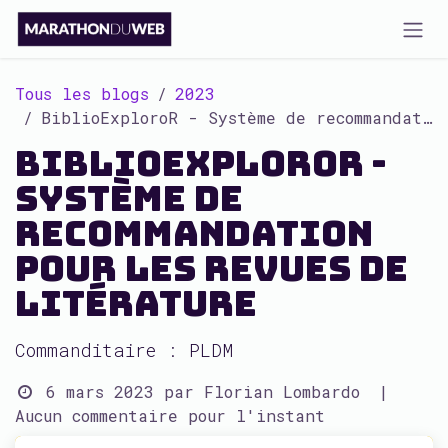
Se rendre au contenu
Tous les blogs
2023
BiblioExploroR - Système de recommandation pour les revues de litérature
BiblioExploroR -
Système de
recommandation
pour les revues de
litérature
Commanditaire : PLDM
6 mars 2023
par
Florian Lombardo
|
Aucun commentaire pour l'instant