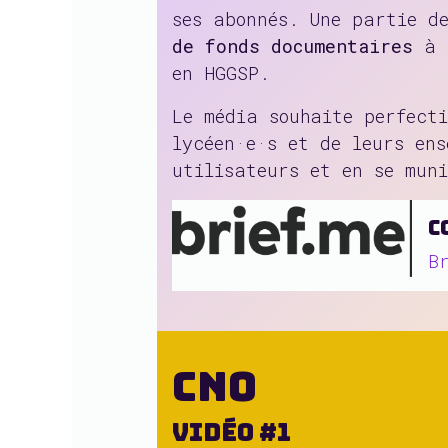
ses abonnés. Une partie d
de fonds documentaires
à d
en HGGSP.
Le média souhaite perfect
lycéen·e·s et de leurs en
utilisateurs et en se mun
C
B
CNO
Vidéo #1