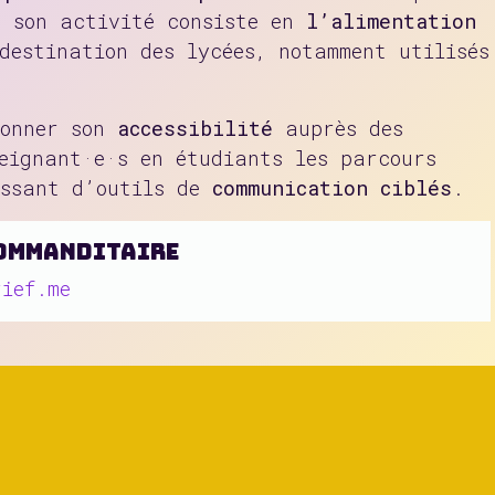
e son activité consiste en
l’alimentation
estination des lycées, notamment utilisés
ionner son
accessibilité
auprès des
seignant·e·s en étudiants les parcours
issant d’outils de
communication ciblés
.
ommanditaire
rief.me